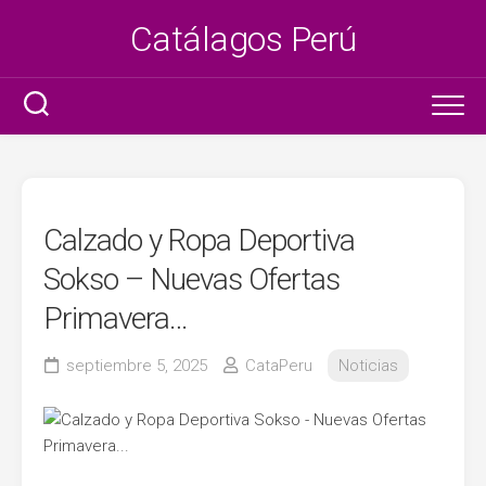
Saltar
Catálagos Perú
al
contenido
Ser promotora
Litzy
Calzado y Ropa Deportiva
Tottus
Sokso – Nuevas Ofertas
Primavera…
Azaleia
septiembre 5, 2025
CataPeru
Noticias
Metro
Plaza Vea
Claro