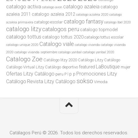
catalogo activa
catalogo azaleia
catalogo
catalogo avon
azaleia 2011
catalogo azaleia 2012
catalogo azaleia 2020
catalogo
catalogo fantasy
catalogo escolar
azaleia primavera
catalogo lbel 2020
catalogo litzy
catalogos peru
catalogo topmodel
catalogo tottus
catalogo tottus 2020
catalogo tottus escolar
Catalogo viale
catalogo unique 2020
catalogo vivanda
catalogo vivanda
2020
catalogo vivanda septiembre
catalogo yanbal
catalogo yanbal 2020
Catalogo Zoe
Catálogo litzy 2020
Catálogo Litzy Catálogo
LaBoutique
featured
Catálogo Virtual Litzy Catálogo
deportivo
mujer
Ofertas Litzy Catálogo
Promociones Litzy
p p
peru
P l
sokso
Catálogo
Revista Litzy Catálogo
Vimoda
Catálagos Perú © 2026. Todos los derechos reservados.