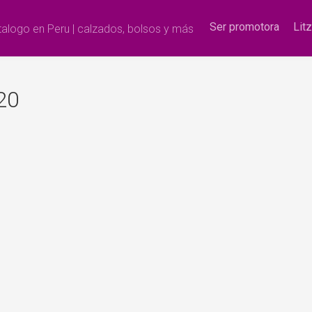
Ser promotora
Lit
alogo en Peru | calzados, bolsos y más
20