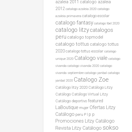
azaleia 2011
catalogo azaleia
2012
catalogo azaleia 2020
catalogo
catalogo escolar
azaleia primavera
catalogo fantasy
catalogo lbel 2020
catalogo litzy
catalogos
peru
catalogo topmodel
catalogo tottus
catalogo tottus
2020
catalogo tottus escolar
catalogo
Catalogo viale
unique 2020
catalogo
vivanda
catalogo vivanda 2020
catalogo
vivanda septiembre
catalogo yanbal
catalogo
Catalogo Zoe
yanbal 2020
Catálogo litzy 2020
Catálogo Litzy
Catálogo
Catálogo Virtual Litzy
featured
Catálogo
deportivo
LaBoutique
Ofertas Litzy
mujer
Catálogo
p p
peru
P l
Promociones Litzy Catálogo
sokso
Revista Litzy Catálogo