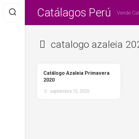
Saltar
Catálagos Perú
al
Vende Cat
contenido
catalogo azaleia 20
Catálogo Azaleia Primavera
2020
septiembre 15, 2020