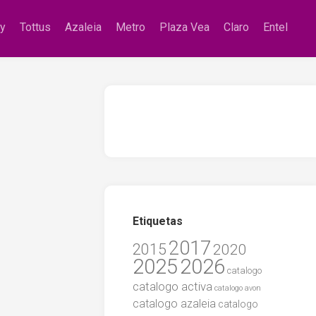
zy
Tottus
Azaleia
Metro
Plaza Vea
Claro
Entel
Etiquetas
2017
2015
2020
2025
2026
catalogo
catalogo activa
catalogo avon
catalogo azaleia
catalogo