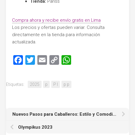
Tienda:
Pariss
Compra ahora y recibe envío gratis en Lima
Los precios y ofertas pueden variar. Consulta
directamente en la tienda para información
actualizada.
Facebook
Twitter
Email
Copy
WhatsApp
Link
Etiquetas:
2025
p
P l
p p
Nuevos Pasos para Caballeros: Estilo y Comodidad en Prima…
Olympikus 2023