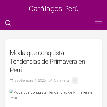
Saltar
Catálagos Perú
al
contenido
Ser promotora
Litzy
Moda que conquista:
Tottus
Tendencias de Primavera en
Perú
Azaleia
septiembre 4, 2025
CataPeru
-
Metro
Plaza Vea
Claro