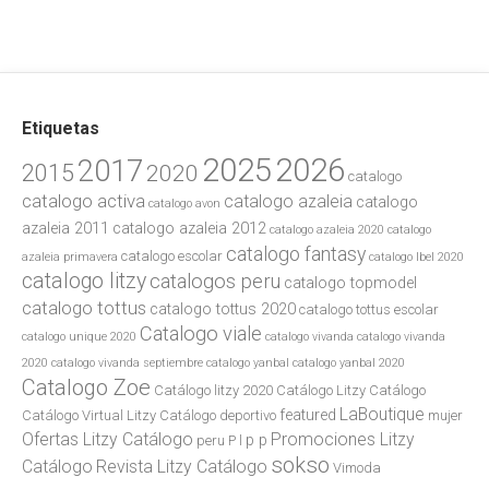
Etiquetas
2025
2026
2017
2015
2020
catalogo
catalogo activa
catalogo azaleia
catalogo
catalogo avon
azaleia 2011
catalogo azaleia 2012
catalogo azaleia 2020
catalogo
catalogo fantasy
catalogo escolar
azaleia primavera
catalogo lbel 2020
catalogo litzy
catalogos peru
catalogo topmodel
catalogo tottus
catalogo tottus 2020
catalogo tottus escolar
Catalogo viale
catalogo unique 2020
catalogo vivanda
catalogo vivanda
2020
catalogo vivanda septiembre
catalogo yanbal
catalogo yanbal 2020
Catalogo Zoe
Catálogo litzy 2020
Catálogo Litzy Catálogo
LaBoutique
featured
Catálogo Virtual Litzy Catálogo
deportivo
mujer
Ofertas Litzy Catálogo
Promociones Litzy
p p
peru
P l
sokso
Catálogo
Revista Litzy Catálogo
Vimoda