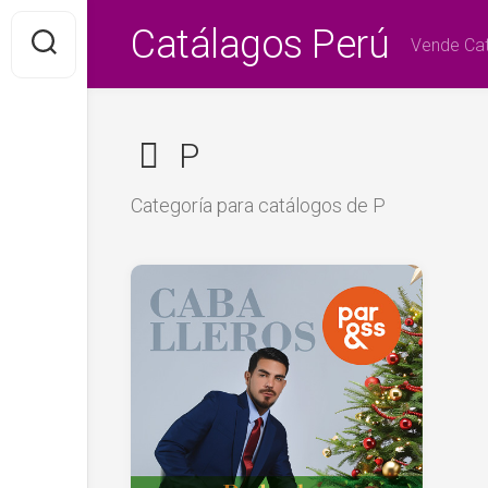
Saltar
Catálagos Perú
al
Vende Cat
contenido
P
Categoría para catálogos de P