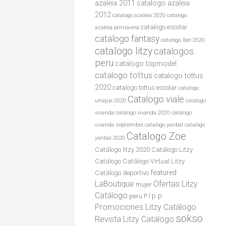
azaleia 2011
catalogo azaleia
2012
catalogo azaleia 2020
catalogo
catalogo escolar
azaleia primavera
catalogo fantasy
catalogo lbel 2020
catalogo litzy
catalogos
peru
catalogo topmodel
catalogo tottus
catalogo tottus
2020
catalogo tottus escolar
catalogo
Catalogo viale
unique 2020
catalogo
vivanda
catalogo vivanda 2020
catalogo
vivanda septiembre
catalogo yanbal
catalogo
Catalogo Zoe
yanbal 2020
Catálogo litzy 2020
Catálogo Litzy
Catálogo
Catálogo Virtual Litzy
featured
Catálogo
deportivo
LaBoutique
Ofertas Litzy
mujer
Catálogo
p p
peru
P l
Promociones Litzy Catálogo
sokso
Revista Litzy Catálogo