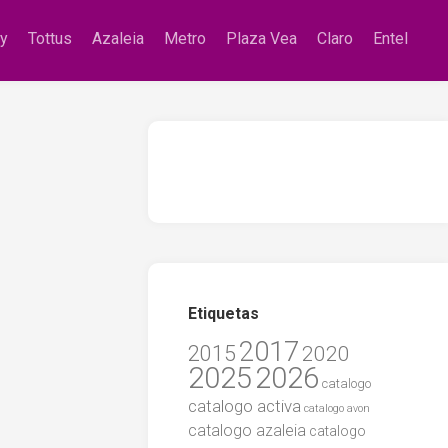
zy
Tottus
Azaleia
Metro
Plaza Vea
Claro
Entel
Etiquetas
2017
2015
2020
2025
2026
catalogo
catalogo activa
catalogo avon
catalogo azaleia
catalogo