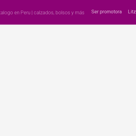
Ser promotora
Lit
alogo en Peru | calzados, bolsos y más