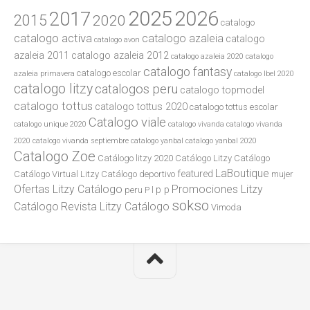
2025
2026
2017
2015
2020
catalogo
catalogo activa
catalogo azaleia
catalogo
catalogo avon
azaleia 2011
catalogo azaleia 2012
catalogo azaleia 2020
catalogo
catalogo fantasy
catalogo escolar
azaleia primavera
catalogo lbel 2020
catalogo litzy
catalogos peru
catalogo topmodel
catalogo tottus
catalogo tottus 2020
catalogo tottus escolar
Catalogo viale
catalogo unique 2020
catalogo vivanda
catalogo vivanda
2020
catalogo vivanda septiembre
catalogo yanbal
catalogo yanbal 2020
Catalogo Zoe
Catálogo litzy 2020
Catálogo Litzy Catálogo
LaBoutique
featured
Catálogo Virtual Litzy Catálogo
deportivo
mujer
Ofertas Litzy Catálogo
Promociones Litzy
p p
peru
P l
sokso
Catálogo
Revista Litzy Catálogo
Vimoda