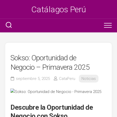
Saltar
Catálagos Perú
al
contenido
Ser promotora
Litzy
Sokso: Oportunidad de
Tottus
Negocio – Primavera 2025
Azaleia
septiembre 5, 2025
CataPeru
Noticias
Metro
Plaza Vea
Descubre la Oportunidad de
Negocio con Sokso
Claro