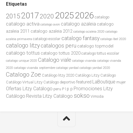
Etiquetas
Catalogo Fantasy Escolar 2012
2025
2026
2017
2015
2020
catalogo
febrero 20, 2012
catalogo activa
catalogo azaleia
catalogo
catalogo avon
azaleia 2011
catalogo azaleia 2012
catalogo azaleia 2020
catalogo
catalogo fantasy
catalogo escolar
azaleia primavera
catalogo lbel 2020
catalogo litzy
catalogos peru
catalogo topmodel
catalogo tottus
catalogo tottus 2020
catalogo tottus escolar
Catalogo viale
catalogo unique 2020
catalogo vivanda
catalogo vivanda
2020
catalogo vivanda septiembre
catalogo yanbal
catalogo yanbal 2020
Catalogo Zoe
Catálogo litzy 2020
Catálogo Litzy Catálogo
LaBoutique
featured
Catálogo Virtual Litzy Catálogo
deportivo
mujer
Ofertas Litzy Catálogo
Promociones Litzy
p p
peru
P l
sokso
Catálogo
Revista Litzy Catálogo
Vimoda