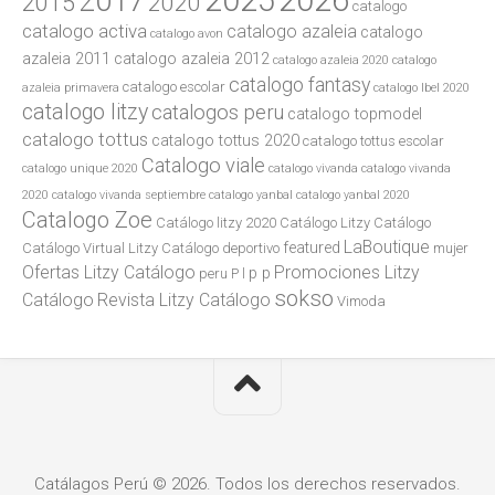
2017
2015
2020
catalogo
catalogo activa
catalogo azaleia
catalogo
catalogo avon
azaleia 2011
catalogo azaleia 2012
catalogo azaleia 2020
catalogo
catalogo fantasy
catalogo escolar
azaleia primavera
catalogo lbel 2020
catalogo litzy
catalogos peru
catalogo topmodel
catalogo tottus
catalogo tottus 2020
catalogo tottus escolar
Catalogo viale
catalogo unique 2020
catalogo vivanda
catalogo vivanda
2020
catalogo vivanda septiembre
catalogo yanbal
catalogo yanbal 2020
Catalogo Zoe
Catálogo litzy 2020
Catálogo Litzy Catálogo
LaBoutique
featured
Catálogo Virtual Litzy Catálogo
deportivo
mujer
Ofertas Litzy Catálogo
Promociones Litzy
p p
peru
P l
sokso
Catálogo
Revista Litzy Catálogo
Vimoda
Catálagos Perú © 2026. Todos los derechos reservados.