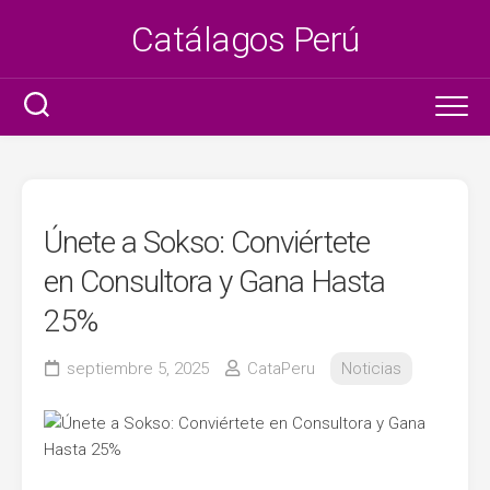
Saltar
Catálagos Perú
al
contenido
Ser promotora
Litzy
Únete a Sokso: Conviértete
Tottus
en Consultora y Gana Hasta
25%
Azaleia
septiembre 5, 2025
CataPeru
Noticias
Metro
Plaza Vea
Claro