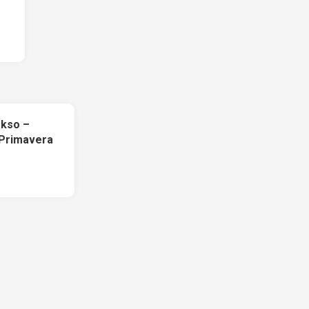
okso –
 Primavera