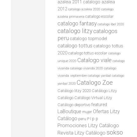
azaleia 2011
catalogo azaleia
2012
catalogo azaleia 2020
catalogo
catalogo escolar
azaleia primavera
catalogo fantasy
catalogo lbel 2020
catalogo litzy
catalogos
peru
catalogo topmodel
catalogo tottus
catalogo tottus
2020
catalogo tottus escolar
catalogo
Catalogo viale
unique 2020
catalogo
vivanda
catalogo vivanda 2020
catalogo
vivanda septiembre
catalogo yanbal
catalogo
Catalogo Zoe
yanbal 2020
Catálogo litzy 2020
Catálogo Litzy
Catálogo
Catálogo Virtual Litzy
featured
Catálogo
deportivo
LaBoutique
Ofertas Litzy
mujer
Catálogo
p p
peru
P l
Promociones Litzy Catálogo
sokso
Revista Litzy Catálogo