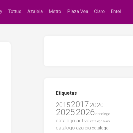
zy
Tottus
Azaleia
Metro
Plaza Vea
Claro
Entel
Etiquetas
2017
2015
2020
2025
2026
catalogo
catalogo activa
catalogo avon
catalogo azaleia
catalogo