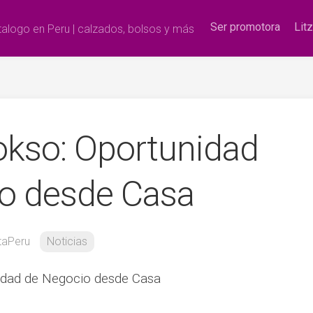
Ser promotora
Lit
alogo en Peru | calzados, bolsos y más
okso: Oportunidad
o desde Casa
taPeru
Noticias