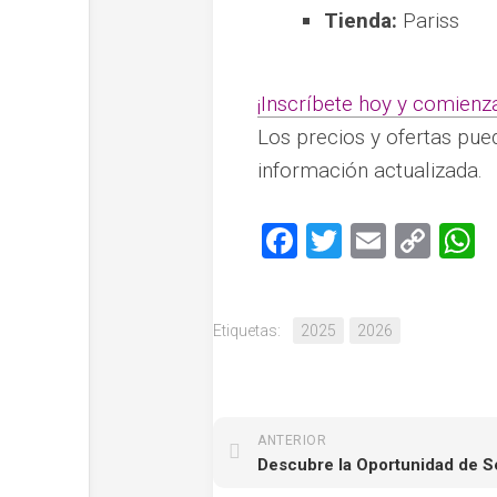
Tienda:
Pariss
¡Inscríbete hoy y comienz
Los precios y ofertas pue
información actualizada.
Facebook
Twitter
Email
Cop
W
Link
Etiquetas:
2025
2026
ANTERIOR