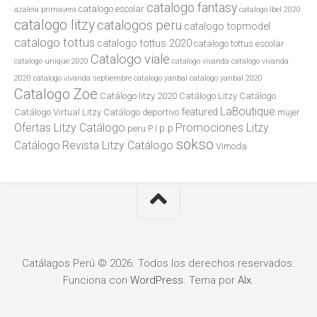
catalogo fantasy
catalogo escolar
azaleia primavera
catalogo lbel 2020
catalogo litzy
catalogos peru
catalogo topmodel
catalogo tottus
catalogo tottus 2020
catalogo tottus escolar
Catalogo viale
catalogo unique 2020
catalogo vivanda
catalogo vivanda
2020
catalogo vivanda septiembre
catalogo yanbal
catalogo yanbal 2020
Catalogo Zoe
Catálogo litzy 2020
Catálogo Litzy Catálogo
LaBoutique
featured
Catálogo Virtual Litzy Catálogo
deportivo
mujer
Ofertas Litzy Catálogo
Promociones Litzy
p p
peru
P l
sokso
Catálogo
Revista Litzy Catálogo
Vimoda
Catálagos Perú © 2026. Todos los derechos reservados.
Funciona con
WordPress
. Tema por
Alx
.