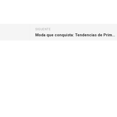
y
hatsApp
SIGUENTE
Moda que conquista: Tendencias de Primavera en Perú