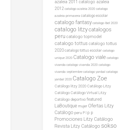
azaleia 2011
catalogo azaleia
2012
catalogo azaleia 2020
catalogo
catalogo escolar
azaleia primavera
catalogo fantasy
catalogo lbel 2020
catalogo litzy
catalogos
peru
catalogo topmodel
catalogo tottus
catalogo tottus
2020
catalogo tottus escolar
catalogo
Catalogo viale
unique 2020
catalogo
vivanda
catalogo vivanda 2020
catalogo
vivanda septiembre
catalogo yanbal
catalogo
Catalogo Zoe
yanbal 2020
Catálogo litzy 2020
Catálogo Litzy
Catálogo
Catálogo Virtual Litzy
featured
Catálogo
deportivo
LaBoutique
Ofertas Litzy
mujer
Catálogo
p p
peru
P l
Promociones Litzy Catálogo
sokso
Revista Litzy Catálogo