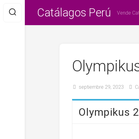
Saltar
Catálagos Perú
al
Vende Cat
contenido
Olympiku
septiembre 29, 2023
C
Olympikus 