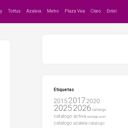
zy
Tottus
Azaleia
Metro
Plaza Vea
Claro
Entel
Etiquetas
2017
2015
2020
2025
2026
catalogo
catalogo activa
catalogo avon
catalogo azaleia
catalogo