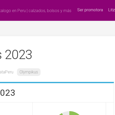
Ser promotora
Lit
alogo en Peru | calzados, bolsos y más
s 2023
ataPeru
Olympikus
2023